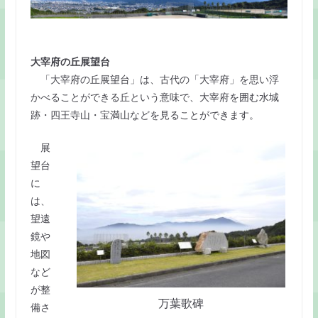
大宰府の丘展望台
「大宰府の丘展望台」は、古代の「大宰府」を思い浮
かべることができる丘という意味で、大宰府を囲む水城
跡・四王寺山・宝満山などを見ることができます。
展
望台
に
は、
望遠
鏡や
地図
など
が整
万葉歌碑
備さ