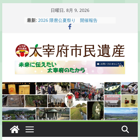
コ
日曜日, 8月 9, 2026
ン
最新:
2026 隈麿公夏祭り 開催報告
テ
通古賀歴史勉強会が開催されます
2026 梅香苑夏まつり子どもみこし
ン
開催報告
ツ
梅香苑夏まつり子どもみこし開催のお
へ
知らせ
木うそ絵付け体験のお知らせ
ス
キ
ッ
プ