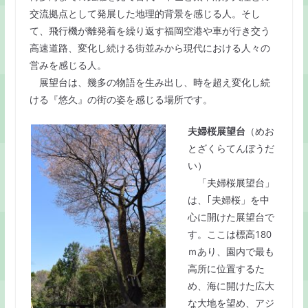
交流拠点として発展した地理的背景を感じる人。そし
て、飛行機が離発着を繰り返す福岡空港や車が行き交う
高速道路、変化し続ける街並みから現代における人々の
営みを感じる人。
展望台は、幾多の物語を生み出し、時を超え変化し続
ける『悠久』の街の姿を感じる場所です。
夫婦桜展望台
（めお
とざくらてんぼうだ
い）
「夫婦桜展望台」
は、｢夫婦桜」を中
心に開けた展望台で
す。ここは標高180
ｍあり、園内で最も
高所に位置するた
め、海に開けた広大
な大地を望め、アジ