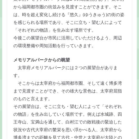
から福岡都市圏の街並みを見渡すことができます。そこ
は、時を超え変化し続ける『悠久』(ゆうきゅう)の街の姿
を感じられる場所であり、そこに立ち・望む人によって
「それぞれの物語」を生み出す場所です。
今後この展望台が市民に活用していただけるよう、周辺
の環境整備や周知活動を行っていきます。
メモリアルパークからの眺望
太宰府メモリアルパークには２つの展望台がありま
す。
そこからは太宰府から福岡都市圏、そして遠く博多湾
まで見渡すことができ、その雄大な景色は、太宰府屈指
のものと言えます。
その展望台は、そこに立ち・望む人によって「それぞれ
の物語」を生み出していく場所です。例えば水城跡、四
王寺山、宝満山を通して、白村江での敗戦後の緊迫した
状況や古代大宰府の繁栄を思い浮かべる人、太宰府から
博多湾までの距離を見て古代・中世と太宰府が大陸との