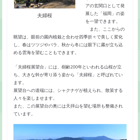
アの玄関口として発
展した「福岡」の姿
夫婦桜
を一望できます。
また、ここからの
眺望は、眼前の園内植栽と合わせ四季折々で美しく変化
し、春はツツジやバラ、秋から冬には眼下に霧が立ち込
める雲海を望むこともできます。
「夫婦桜展望台」には、樹齢200年といわれる山桜が立
ち、大きな幹が寄り添う姿から「夫婦桜」と呼ばれてい
ます。
展望台への道端には、シャクナゲが植えられ、散策する
人々を楽しませます。
また、この展望台の奥には天拝山を望む場所も整備され
ています。