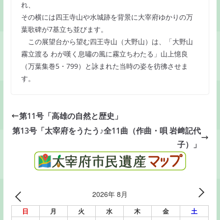
れ、
その横には四王寺山や水城跡を背景に大宰府ゆかりの万
葉歌碑が7基立ち並びます。
この展望台から望む四王寺山（大野山）は、「大野山
霧立渡る わが嘆く息嘯の風に霧立ちわたる」山上憶良
（万葉集巻5・799）と詠まれた当時の姿を彷彿させま
す。
第11号「高雄の自然と歴史」
第13号「太宰府をうたう♪全11曲（作曲・唄 岩﨑記代
子）」
2026年 8月
日
月
火
水
木
金
土