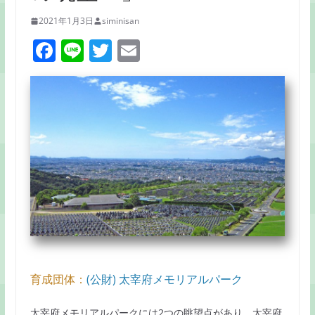
2021年1月3日
siminisan
F
Li
T
E
a
n
w
m
c
e
itt
ai
e
er
l
b
o
o
k
育成団体：
(公財) 太宰府メモリアルパーク
太宰府メモリアルパークには2つの眺望点があり、太宰府