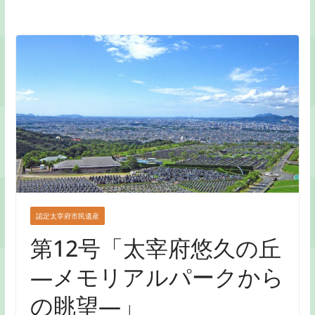
認定太宰府市民遺産
第12号「太宰府悠久の丘
―メモリアルパークから
の眺望―」