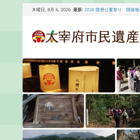
コ
最新:
2026 隈麿公夏祭り 開催
木曜日, 8月 6, 2026
ン
通古賀歴史勉強会が開催さ
2026 梅香苑夏まつり子
テ
開催報告
ン
梅香苑夏まつり子どもみこ
知らせ
ツ
木うそ絵付け体験のお知ら
へ
ス
キ
ッ
プ