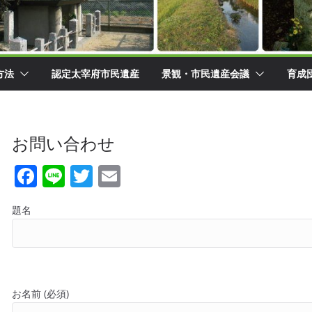
方法
認定太宰府市民遺産
景観・市民遺産会議
育成
お問い合わせ
F
Li
T
E
a
n
w
m
題名
c
e
itt
ai
e
er
l
b
o
お名前 (必須)
o