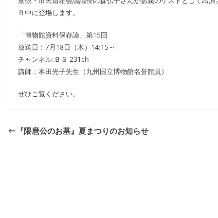
e
er
l
景観・市民遺産会議議長の森弘子さんが講義のゲストとして出演
b
Ｒ中に登場します。
o
「博物館資料保存論」第15回
o
放送日：7月18日（木）14:15～
k
チャンネル:ＢＳ 231ch
講師：本田光子先生（九州国立博物館名誉館員）
ぜひご覧ください。
『隈麿公のお墓』夏まつりのお知らせ