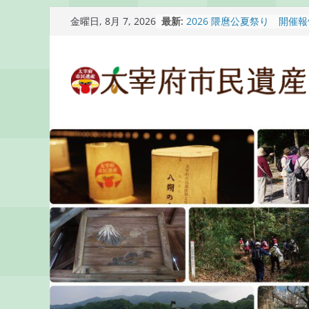
コ
最新:
2026 隈麿公夏祭り 開催
金曜日, 8月 7, 2026
ン
通古賀歴史勉強会が開催さ
2026 梅香苑夏まつり子
テ
開催報告
ン
梅香苑夏まつり子どもみこ
知らせ
ツ
木うそ絵付け体験のお知ら
へ
ス
キ
ッ
プ