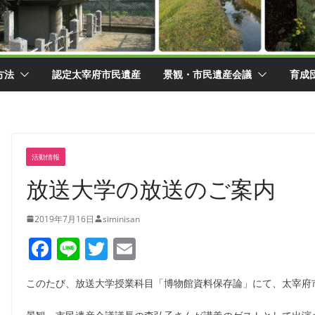
方法
認定太宰府市民遺産
景観・市民遺産会議
育成
活動情報
放送大学の放送のご案内
2019年7月16日
siminisan
F
Li
T
E
a
n
w
m
このたび、放送大学授業科目「博物館資料保存論」にて、太宰府
c
e
itt
ai