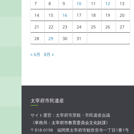
7
8
9
10
11
12
13
14
15
16
17
18
19
20
21
22
23
24
25
26
27
28
29
30
31
« 6月
8月 »
太宰府市民遺産
サイト運営：太宰府市景観・市民遺産会議
《事務局：
太宰府市教育委員会文化財課
》
〒818-0198 福岡県太宰府市観世音寺一丁目1番1号