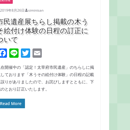
2019年8月26日
siminisan
市民遺産展ちらし掲載の木う
そ絵付け体験の日程の訂正に
ついて
F
Li
T
E
a
n
w
m
現在開催中の「認定！太宰府市民遺産」のちらしに掲
c
e
itt
ai
載しております「木うその絵付け体験」の日程の記載
e
er
l
に誤りがありましたので、お詫びしますとともに、下
b
記のとおり訂正いたします。
o
Read More
o
k