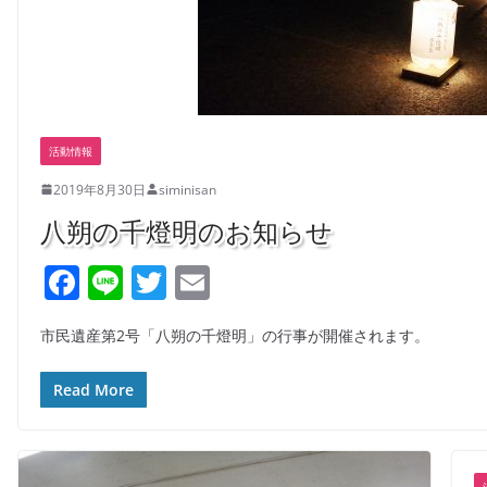
活動情報
2019年8月30日
siminisan
八朔の千燈明のお知らせ
F
Li
T
E
a
n
w
m
市民遺産第2号「八朔の千燈明」の行事が開催されます。
c
e
itt
ai
e
er
l
Read More
b
o