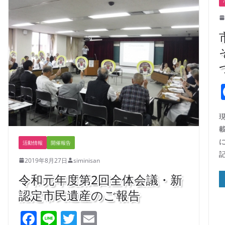
o
k
活動情報
開催報告
2019年8月27日
siminisan
令和元年度第2回全体会議・新
認定市民遺産のご報告
F
Li
T
E