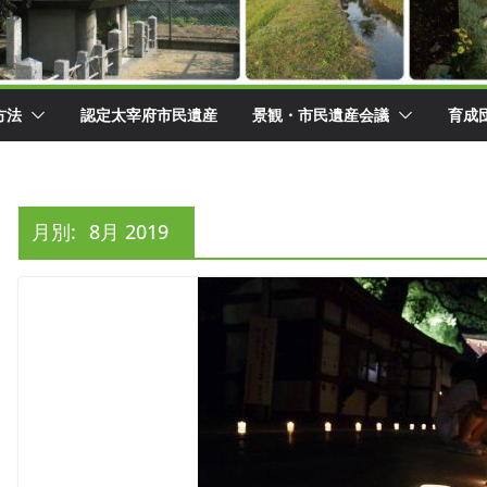
方法
認定太宰府市民遺産
景観・市民遺産会議
育成
月別:
8月 2019