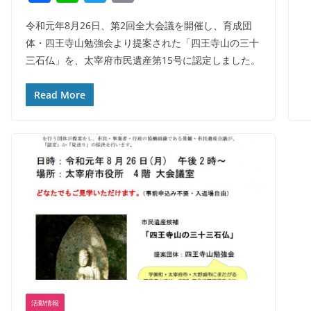
a
n
w
m
令和元年8月26日、第2回全大会議を開催し、育成団
c
e
itt
ai
体・四王寺山勉強会より提案された「四王寺山の三十
e
er
l
三石仏」を、太宰府市民遺産第15号に認定しました。
b
o
Read More
o
k
活動情報