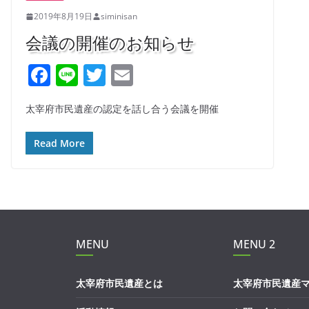
2019年8月19日
siminisan
会議の開催のお知らせ
F
Li
T
E
a
n
w
m
太宰府市民遺産の認定を話し合う会議を開催
c
e
itt
ai
e
er
l
Read More
b
o
o
k
MENU
MENU 2
太宰府市民遺産とは
太宰府市民遺産