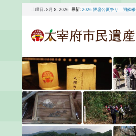
コ
最新:
2026 隈麿公夏祭り 開催
土曜日, 8月 8, 2026
ン
通古賀歴史勉強会が開催さ
2026 梅香苑夏まつり子
テ
開催報告
ン
梅香苑夏まつり子どもみこ
知らせ
ツ
木うそ絵付け体験のお知ら
へ
ス
キ
ッ
プ