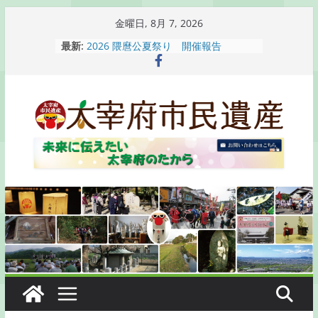
コ
金曜日, 8月 7, 2026
ン
最新:
2026 隈麿公夏祭り 開催報告
テ
通古賀歴史勉強会が開催されます
2026 梅香苑夏まつり子どもみこし
ン
開催報告
ツ
梅香苑夏まつり子どもみこし開催のお
へ
知らせ
木うそ絵付け体験のお知らせ
ス
キ
ッ
プ