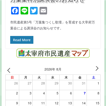
F
Li
T
E
a
n
w
m
市民遺産第5号「万葉集つくし歌壇」を育成する大宰府万
c
e
itt
ai
葉会による講演会のお知らせです。
e
er
l
b
Read More
o
o
k
2026年 8月
日
月
火
水
木
金
土
26
27
28
29
30
31
1
2
3
4
5
6
7
8
9
10
11
12
13
14
15