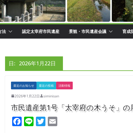
方法
認定太宰府市民遺産
景観・市民遺産会議
育成
日:
2026年1月22日
最近のお知らせ
最近の投稿
活動情報
2026年1月22日
siminisan
市民遺産第1号「太宰府の木うそ」の
F
Li
T
E
a
n
w
m