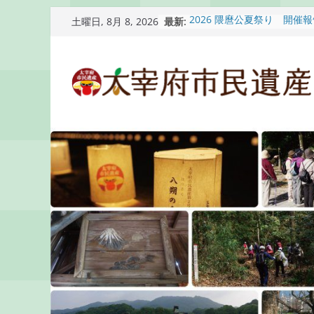
コ
最新:
2026 隈麿公夏祭り 開催
土曜日, 8月 8, 2026
ン
通古賀歴史勉強会が開催さ
2026 梅香苑夏まつり子
テ
開催報告
ン
梅香苑夏まつり子どもみこ
知らせ
ツ
木うそ絵付け体験のお知ら
へ
ス
キ
ッ
プ