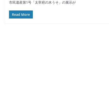
市民遺産第1号「太宰府の木うそ」の展示が
c
e
itt
ai
e
er
l
Read More
b
o
o
k