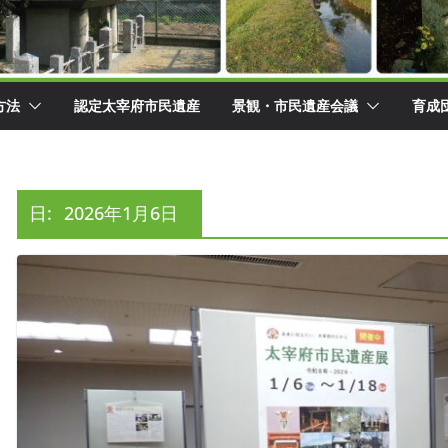
方法
認定太宰府市民遺産
景観・市民遺産会議
育成
日:
2026年1月6日