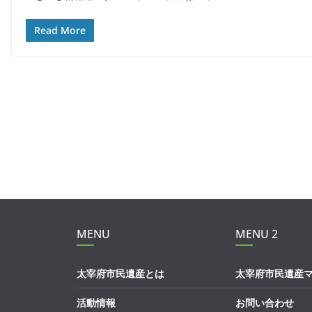
c
e
itt
ai
e
er
l
Read More
b
o
o
k
MENU
MENU 2
太宰府市民遺産とは
太宰府市民遺産
活動情報
お問い合わせ