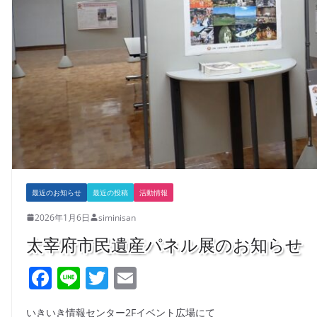
最近のお知らせ
最近の投稿
活動情報
2026年1月6日
siminisan
太宰府市民遺産パネル展のお知らせ
F
Li
T
E
a
n
w
m
いきいき情報センター2Fイベント広場にて