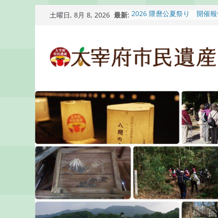
コ
最新:
2026 隈麿公夏祭り 開催
土曜日, 8月 8, 2026
ン
通古賀歴史勉強会が開催さ
2026 梅香苑夏まつり子
テ
開催報告
ン
梅香苑夏まつり子どもみこ
知らせ
ツ
木うそ絵付け体験のお知ら
へ
ス
キ
ッ
プ