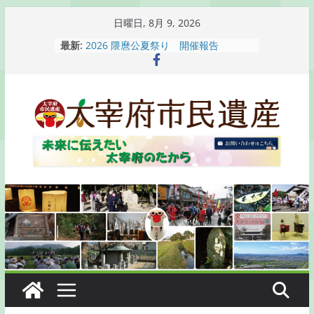
コ
日曜日, 8月 9, 2026
ン
最新:
2026 隈麿公夏祭り 開催報告
テ
通古賀歴史勉強会が開催されます
2026 梅香苑夏まつり子どもみこし
ン
開催報告
ツ
梅香苑夏まつり子どもみこし開催のお
へ
知らせ
木うそ絵付け体験のお知らせ
ス
キ
ッ
プ