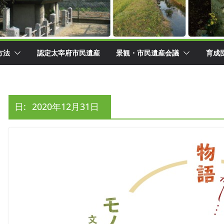
方法
認定太宰府市民遺産
景観・市民遺産会議
育成
日:
2020年12月31日