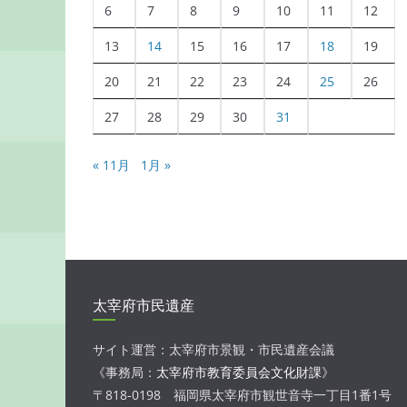
6
7
8
9
10
11
12
13
14
15
16
17
18
19
20
21
22
23
24
25
26
27
28
29
30
31
« 11月
1月 »
太宰府市民遺産
サイト運営：太宰府市景観・市民遺産会議
《事務局：
太宰府市教育委員会文化財課
》
〒818-0198 福岡県太宰府市観世音寺一丁目1番1号