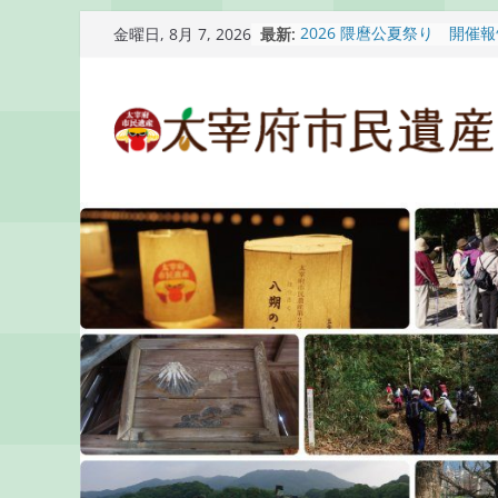
コ
最新:
2026 隈麿公夏祭り 開催
金曜日, 8月 7, 2026
ン
通古賀歴史勉強会が開催さ
2026 梅香苑夏まつり子
テ
開催報告
ン
梅香苑夏まつり子どもみこ
知らせ
ツ
木うそ絵付け体験のお知ら
へ
ス
キ
ッ
プ