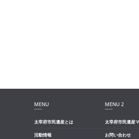
o
o
k
MENU
MENU 2
太宰府市民遺産とは
太宰府市民遺産
活動情報
お問い合わせ