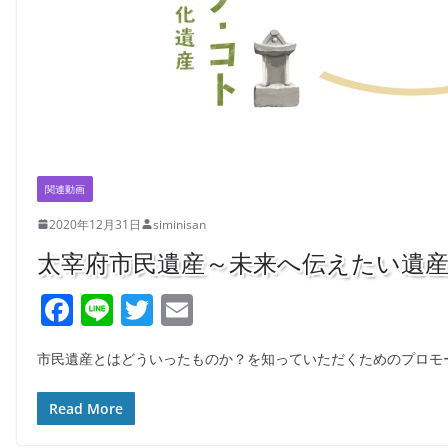
関連動画
2020年12月31日
siminisan
太宰府市民遺産～未来へ伝えたい遺
F
Li
T
E
a
n
w
m
市民遺産とはどういったものか？を知っていただくためのプロモ
c
e
itt
ai
e
er
l
Read More
b