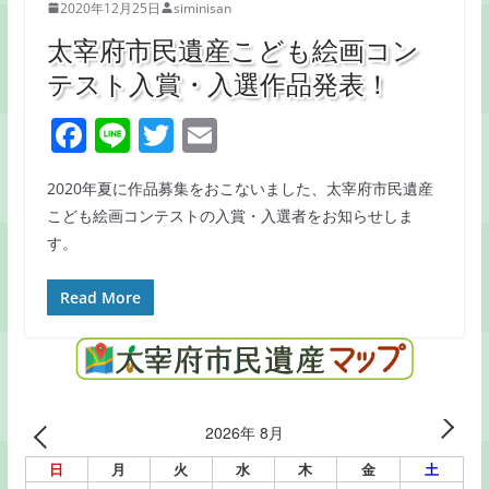
2020年12月25日
siminisan
太宰府市民遺産こども絵画コン
テスト入賞・入選作品発表！
F
Li
T
E
a
n
w
m
2020年夏に作品募集をおこないました、太宰府市民遺産
c
e
itt
ai
こども絵画コンテストの入賞・入選者をお知らせしま
e
er
l
す。
b
o
Read More
o
k
2026年 8月
日
月
火
水
木
金
土