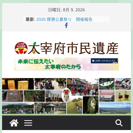
コ
日曜日, 8月 9, 2026
ン
最新:
2026 隈麿公夏祭り 開催報告
テ
通古賀歴史勉強会が開催されます
2026 梅香苑夏まつり子どもみこし
ン
開催報告
ツ
梅香苑夏まつり子どもみこし開催のお
へ
知らせ
木うそ絵付け体験のお知らせ
ス
キ
ッ
プ