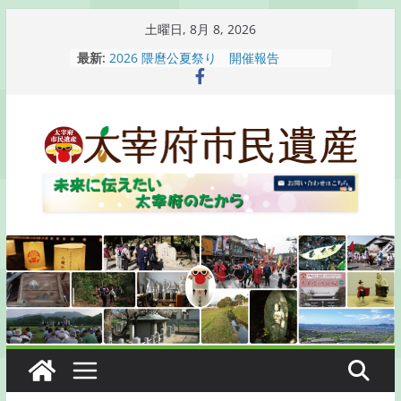
コ
土曜日, 8月 8, 2026
ン
最新:
2026 隈麿公夏祭り 開催報告
テ
通古賀歴史勉強会が開催されます
2026 梅香苑夏まつり子どもみこし
ン
開催報告
ツ
梅香苑夏まつり子どもみこし開催のお
へ
知らせ
木うそ絵付け体験のお知らせ
ス
キ
ッ
プ