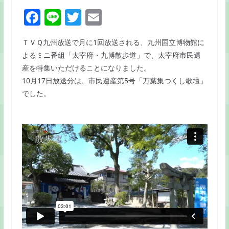
F
Li
T
E
a
n
w
m
ＴＶＱ九州放送で月に1回放送される、九州国立博物館に
c
e
itt
ai
よるミニ番組「太宰府・九博散歩道」で、太宰府市民遺
e
er
l
産を特集いただけることになりました。
b
10月17日放送分は、市民遺産第5号「万葉集つくし歌壇」
o
でした。
o
k