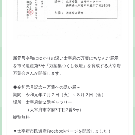
新元号令和にゆかりの深い太宰府の万葉にちなんだ展示
を市民遺産第5号「万葉集つくし歌壇」を育成する大宰府
万葉会さんが開催します。
◆令和元号記念～万葉への誘い展～
期間 令和元年７月２日（火）～８月２日（金）
場所 太宰府館２階ギャラリー
（太宰府市宰府3丁目2番3号）
観覧無料
▼太宰府市民遺産Facebookページを開設しました！