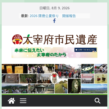
コ
日曜日, 8月 9, 2026
ン
最新:
2026 隈麿公夏祭り 開催報告
テ
通古賀歴史勉強会が開催されます
2026 梅香苑夏まつり子どもみこし
ン
開催報告
ツ
梅香苑夏まつり子どもみこし開催のお
へ
知らせ
木うそ絵付け体験のお知らせ
ス
キ
ッ
プ