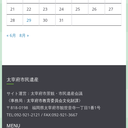
21
22
23
24
25
26
27
28
29
30
31
« 6月
8月 »
太宰府市民遺産
サイト運営：太宰府市景観・市民遺産会議
《事務局：
太宰府市教育委員会文化財課
》
〒818-0198 福岡県太宰府市観世音寺一丁目1番1号
TEL:092-921-2121 / FAX:092-921-3667
MENU