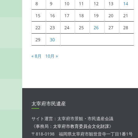
8
9
10
11
12
13
14
15
16
17
18
19
20
21
22
23
24
25
26
27
28
29
30
« 8月
10月 »
太宰府市民遺産
サイト運営：太宰府市景観・市民遺産会議
《事務局：
太宰府市教育委員会文化財課
》
〒818-0198 福岡県太宰府市観世音寺一丁目1番1号