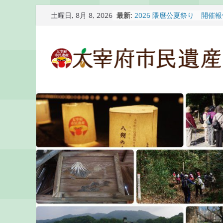
コ
最新:
2026 隈麿公夏祭り 開催
土曜日, 8月 8, 2026
ン
通古賀歴史勉強会が開催さ
2026 梅香苑夏まつり子
テ
開催報告
ン
梅香苑夏まつり子どもみこ
知らせ
ツ
木うそ絵付け体験のお知ら
へ
ス
キ
ッ
プ