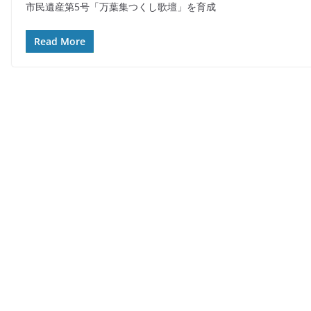
市民遺産第5号「万葉集つくし歌壇」を育成
c
e
itt
ai
e
er
l
Read More
b
o
o
k