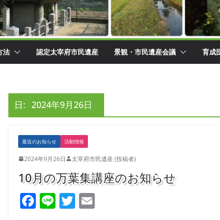
方法
認定太宰府市民遺産
景観・市民遺産会議
育成
日:
2024年9月26日
最近のお知らせ
活動情報
2024年9月26日
太宰府市民遺産 (投稿者)
10月の万葉集講座のお知らせ
F
Li
T
E
a
n
w
m