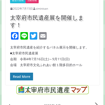
最近の投稿
活動情報
2022年7月15日
siminisan
太宰府市民遺産展を開催しま
す！
F
Li
T
E
a
n
w
m
太宰府市民遺産を紹介するパネル展示を開催します。
c
e
itt
ai
■太宰府市民遺産展
e
er
l
会期 令和4年7月16日(土)～9月11日(日)
b
会場 太宰府市文化ふれあい館１階多目的ホール
o
Read More
o
k