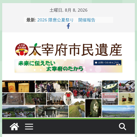
コ
土曜日, 8月 8, 2026
ン
最新:
2026 隈麿公夏祭り 開催報告
テ
通古賀歴史勉強会が開催されます
2026 梅香苑夏まつり子どもみこし
ン
開催報告
ツ
梅香苑夏まつり子どもみこし開催のお
へ
知らせ
木うそ絵付け体験のお知らせ
ス
キ
ッ
プ