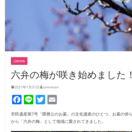
活動情報
六弁の梅が咲き始めました
2021年1月31日
siminisan
F
Li
T
E
a
n
w
m
市民遺産第7号「隈麿公のお墓」の文化遺産のひとつ、お墓の傍
c
e
itt
ai
から「六弁の梅」として地域に愛されてきました。
e
er
l