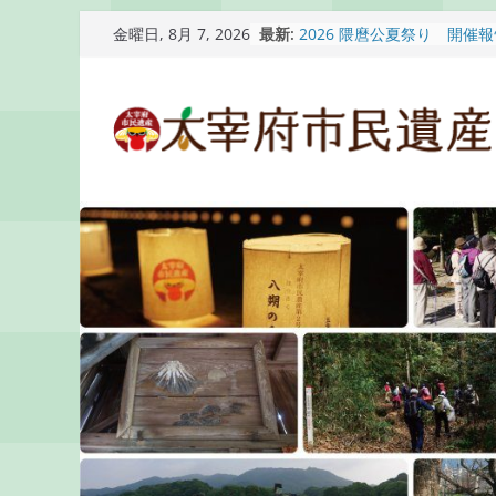
コ
最新:
2026 隈麿公夏祭り 開催
金曜日, 8月 7, 2026
ン
通古賀歴史勉強会が開催さ
2026 梅香苑夏まつり子
テ
開催報告
ン
梅香苑夏まつり子どもみこ
知らせ
ツ
木うそ絵付け体験のお知ら
へ
ス
キ
ッ
プ