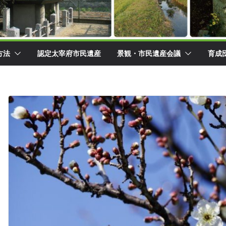
方法
認定太宰府市民遺産
景観・市民遺産会議
育成