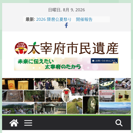
コ
日曜日, 8月 9, 2026
ン
最新:
2026 隈麿公夏祭り 開催報告
テ
通古賀歴史勉強会が開催されます
2026 梅香苑夏まつり子どもみこし
ン
開催報告
ツ
梅香苑夏まつり子どもみこし開催のお
へ
知らせ
木うそ絵付け体験のお知らせ
ス
キ
ッ
プ