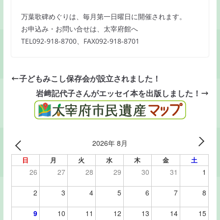
万葉歌碑めぐりは、毎月第一日曜日に開催されます。
お申込み・お問い合せは、太宰府館へ
TEL092-918-8700、FAX092-918-8701
子どもみこし保存会が設立されました！
岩﨑記代子さんがエッセイ本を出版しました！
2026年 8月
日
月
火
水
木
金
土
26
27
28
29
30
31
1
2
3
4
5
6
7
8
9
10
11
12
13
14
15