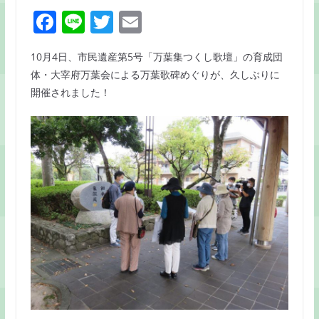
F
Li
T
E
a
n
w
m
10月4日、市民遺産第5号「万葉集つくし歌壇」の育成団
c
e
itt
ai
体・大宰府万葉会による万葉歌碑めぐりが、久しぶりに
e
er
l
開催されました！
b
o
o
k