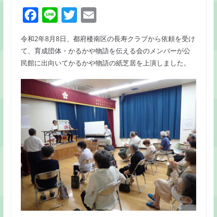
F
Li
T
E
a
n
w
m
令和2年8月8日、都府楼南区の長寿クラブから依頼を受け
c
e
itt
ai
て、育成団体・かるかや物語を伝える会のメンバーが公
e
er
l
民館に出向いてかるかや物語の紙芝居を上演しました。
b
o
o
k