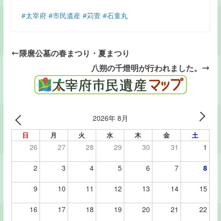
#太宰府
#市民遺産
#苅萱
#石童丸
隈麿公墓の春まつり・夏まつり
八朔の千燈明が行われました。
2026年 8月
日
月
火
水
木
金
土
26
27
28
29
30
31
1
2
3
4
5
6
7
8
9
10
11
12
13
14
15
16
17
18
19
20
21
22