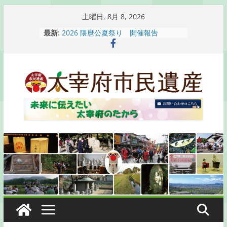
コ
土曜日, 8月 8, 2026
ン
最新:
2026 隈麿公夏祭り 開催報告
テ
通古賀歴史勉強会が開催されます
2026 梅香苑夏まつり子どもみこし
ン
開催報告
ツ
梅香苑夏まつり子どもみこし開催のお
へ
知らせ
木うそ絵付け体験のお知らせ
ス
キ
ッ
プ