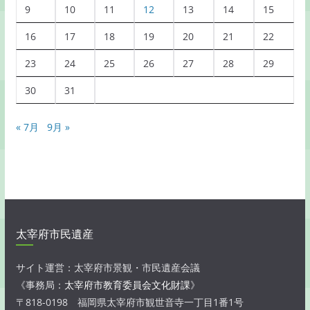
9
10
11
12
13
14
15
16
17
18
19
20
21
22
23
24
25
26
27
28
29
30
31
« 7月
9月 »
太宰府市民遺産
サイト運営：太宰府市景観・市民遺産会議
《事務局：
太宰府市教育委員会文化財課
》
〒818-0198 福岡県太宰府市観世音寺一丁目1番1号