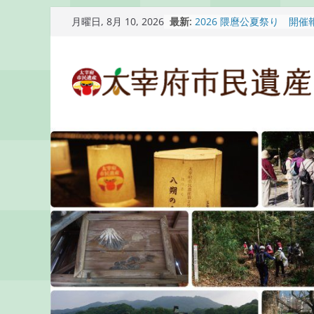
コ
最新:
2026 隈麿公夏祭り 開催
月曜日, 8月 10, 2026
ン
通古賀歴史勉強会が開催さ
2026 梅香苑夏まつり子
テ
開催報告
ン
梅香苑夏まつり子どもみこ
知らせ
ツ
木うそ絵付け体験のお知ら
へ
ス
キ
ッ
プ