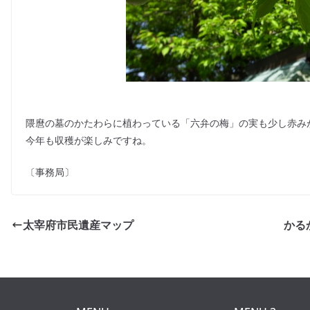
隈麿の墓のかたわらに植わっている「六弁の梅」の実も少し赤み
今年も収穫が楽しみですね。
〔事務局〕
太宰府市民遺産マップ
かる