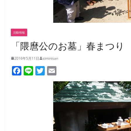
活動情報
「隈麿公のお墓」春まつり
2016年5月11日
siminisan
F
Li
T
E
a
n
w
m
c
e
itt
ai
e
er
l
b
o
o