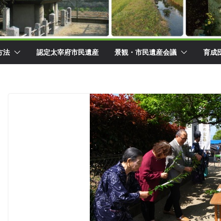
方法
認定太宰府市民遺産
景観・市民遺産会議
育成