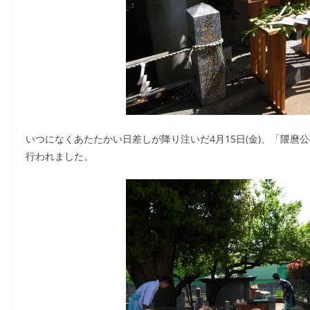
k
いつになくあたたかい日差しが降り注いだ4月15日(金)、「隈麿
行われました。