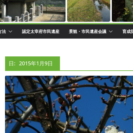
方法
認定太宰府市民遺産
景観・市民遺産会議
育成
日:
2015年1月9日