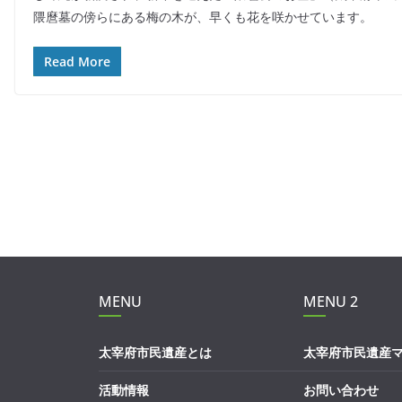
c
e
itt
ai
隈麿墓の傍らにある梅の木が、早くも花を咲かせています。
e
er
l
b
Read More
o
o
k
MENU
MENU 2
太宰府市民遺産とは
太宰府市民遺産
活動情報
お問い合わせ