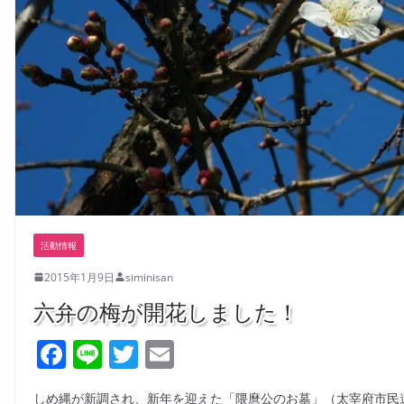
活動情報
2015年1月9日
siminisan
六弁の梅が開花しました！
F
Li
T
E
a
n
w
m
しめ縄が新調され、新年を迎えた「隈麿公のお墓」（太宰府市民