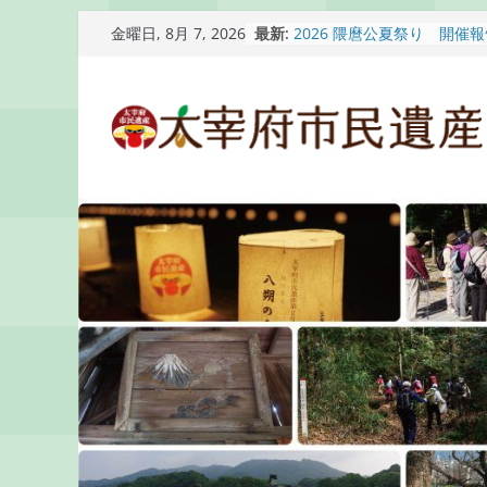
コ
最新:
2026 隈麿公夏祭り 開催
金曜日, 8月 7, 2026
ン
通古賀歴史勉強会が開催さ
2026 梅香苑夏まつり子
テ
開催報告
ン
梅香苑夏まつり子どもみこ
知らせ
ツ
木うそ絵付け体験のお知ら
へ
ス
キ
ッ
プ