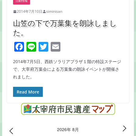
活動情報
2014年7月10日
siminisan
山笠の下で万葉集を朗詠しまし
た。
F
Li
T
E
a
n
w
m
2014年7月5日、西鉄ソラリアプラザ１階の特設ステージ
c
e
itt
ai
で、大宰府万葉会による万葉集の朗詠イベントが開催さ
e
er
l
れました。
b
o
Read More
o
k
2026年 8月