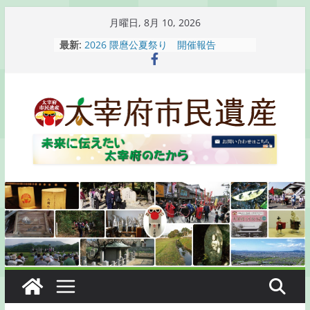
コ
月曜日, 8月 10, 2026
ン
最新:
2026 隈麿公夏祭り 開催報告
テ
通古賀歴史勉強会が開催されます
2026 梅香苑夏まつり子どもみこし
ン
開催報告
ツ
梅香苑夏まつり子どもみこし開催のお
へ
知らせ
木うそ絵付け体験のお知らせ
ス
キ
ッ
プ