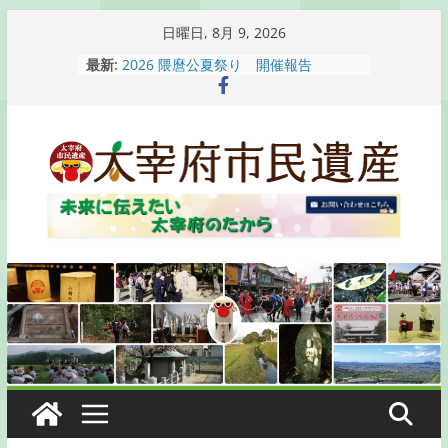
コ
日曜日, 8月 9, 2026
ン
最新:
2026 隈麿公夏祭り 開催報告
テ
通古賀歴史勉強会が開催されます
2026 梅香苑夏まつり子どもみこし
ン
開催報告
ツ
梅香苑夏まつり子どもみこし開催のお
へ
知らせ
木うそ絵付け体験のお知らせ
ス
キ
ッ
プ