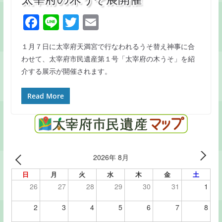
F
Li
T
E
a
n
w
m
１月７日に太宰府天満宮で行なわれるうそ替え神事に合
c
e
itt
ai
わせて、太宰府市民遺産第１号「太宰府の木うそ」を紹
e
er
l
介する展示が開催されます。
b
o
Read More
o
k
2026年 8月
日
月
火
水
木
金
土
26
27
28
29
30
31
1
2
3
4
5
6
7
8