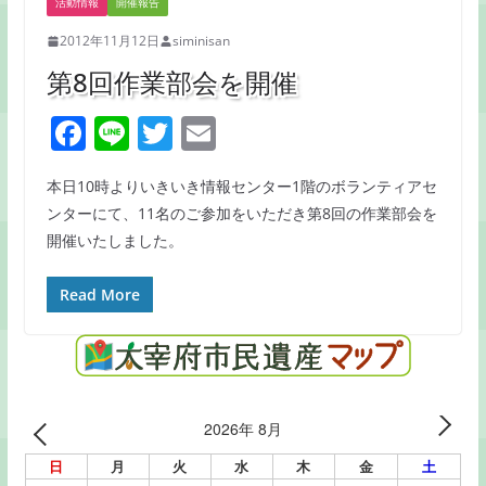
活動情報
開催報告
2012年11月12日
siminisan
第8回作業部会を開催
F
Li
T
E
a
n
w
m
本日10時よりいきいき情報センター1階のボランティアセ
c
e
itt
ai
ンターにて、11名のご参加をいただき第8回の作業部会を
e
er
l
開催いたしました。
b
o
Read More
o
k
2026年 8月
日
月
火
水
木
金
土