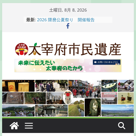
コ
土曜日, 8月 8, 2026
ン
最新:
2026 隈麿公夏祭り 開催報告
テ
通古賀歴史勉強会が開催されます
2026 梅香苑夏まつり子どもみこし
ン
開催報告
ツ
梅香苑夏まつり子どもみこし開催のお
へ
知らせ
木うそ絵付け体験のお知らせ
ス
キ
ッ
プ