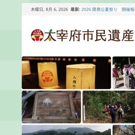
コ
最新:
2026 隈麿公夏祭り 開催
木曜日, 8月 6, 2026
ン
通古賀歴史勉強会が開催さ
2026 梅香苑夏まつり子
テ
開催報告
ン
梅香苑夏まつり子どもみこ
知らせ
ツ
木うそ絵付け体験のお知ら
へ
ス
キ
ッ
プ