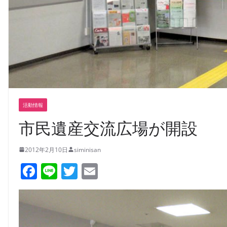
活動情報
市民遺産交流広場が開設
2012年2月10日
siminisan
F
Li
T
E
a
n
w
m
c
e
itt
ai
e
er
l