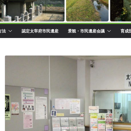
方法
認定太宰府市民遺産
景観・市民遺産会議
育成