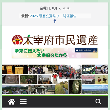
コ
金曜日, 8月 7, 2026
ン
最新:
2026 隈麿公夏祭り 開催報告
テ
通古賀歴史勉強会が開催されます
2026 梅香苑夏まつり子どもみこし
ン
開催報告
ツ
梅香苑夏まつり子どもみこし開催のお
へ
知らせ
木うそ絵付け体験のお知らせ
ス
キ
ッ
プ