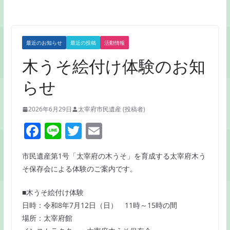
最近のお知らせ
最近の投稿
活動情報
木うそ絵付け体験のお知
らせ
2026年6月29日
太宰府市民遺産 (投稿者)
F
Li
T
E
a
n
w
m
市民遺産第1号「太宰府の木うそ」を育成する太宰府木う
c
e
itt
ai
そ保存会による体験のご案内です。
e
er
l
b
■木うそ絵付け体験
日時：令和8年7月12日（日） 11時～15時の間
o
場所：太宰府館
o