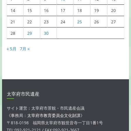
14
15
16
17
18
19
20
21
22
23
24
25
26
27
28
29
30
« 5月
7月 »
太宰府市民遺産
サイト運営：太宰府市景観・市民遺産会議
《事務局：
太宰府市教育委員会文化財課
》
〒818-0198 福岡県太宰府市観世音寺一丁目1番1号
TEL:092-921-2121 / FAX:092-921-3667