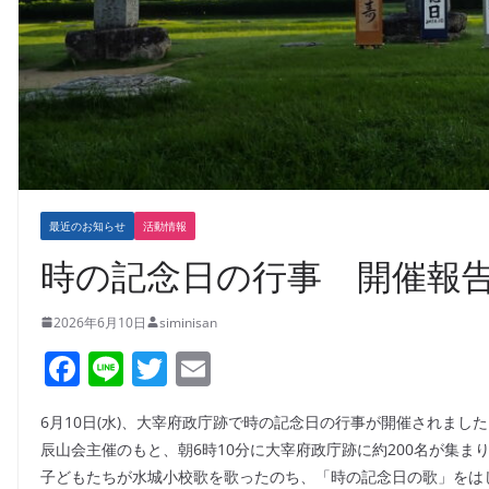
最近のお知らせ
活動情報
時の記念日の行事 開催報告（
2026年6月10日
siminisan
F
Li
T
E
a
n
w
m
6月10日(水)、大宰府政庁跡で時の記念日の行事が開催されまし
c
e
itt
ai
辰山会主催のもと、朝6時10分に大宰府政庁跡に約200名が集ま
e
er
l
子どもたちが水城小校歌を歌ったのち、「時の記念日の歌」をは