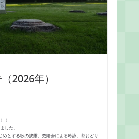
2026年）
た！！
りました。
じめとする歌の披露、史陽会による吟詠、都おどり