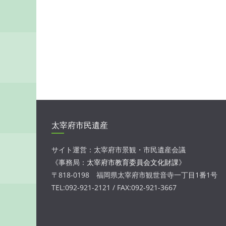
太宰府市民遺産
サイト運営：太宰府市景観・市民遺産会議
《事務局：
太宰府市教育委員会文化財課
》
〒818-0198 福岡県太宰府市観世音寺一丁目1番1号
TEL:092-921-2121 / FAX:092-921-3667