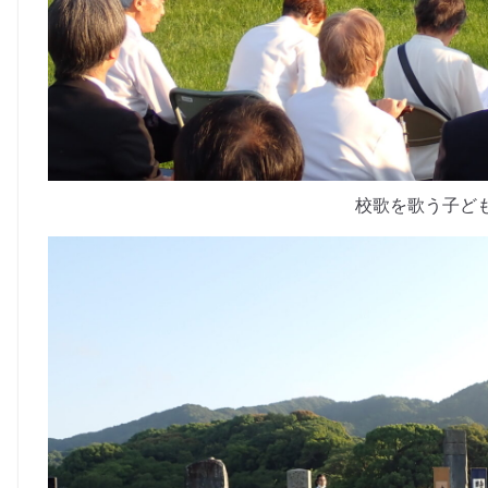
校歌を歌う子ど