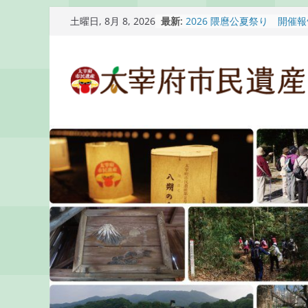
コ
最新:
2026 隈麿公夏祭り 開催
土曜日, 8月 8, 2026
ン
通古賀歴史勉強会が開催さ
2026 梅香苑夏まつり子
テ
開催報告
ン
梅香苑夏まつり子どもみこ
知らせ
ツ
木うそ絵付け体験のお知ら
へ
ス
キ
ッ
プ