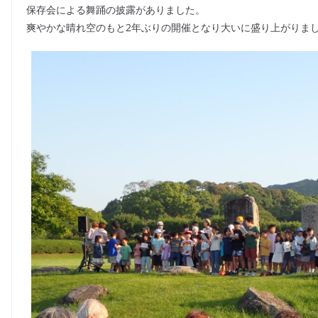
b
保存会による舞踊の披露がありました。
o
爽やかな晴れ空のもと2年ぶりの開催となり大いに盛り上がりま
o
k