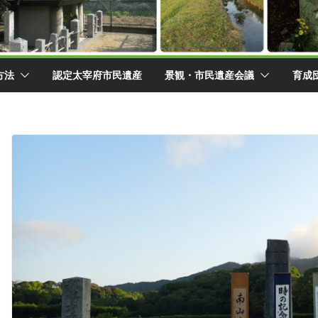
方法
認定太宰府市民遺産
景観・市民遺産会議
育成