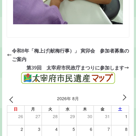
令和8年「梅上げ(献梅行事）」 寅卯会 参加者募集の
ご案内
第39回 太宰府市民政庁まつりに参加します
2026年 8月
日
月
火
水
木
金
土
26
27
28
29
30
31
1
2
3
4
5
6
7
8