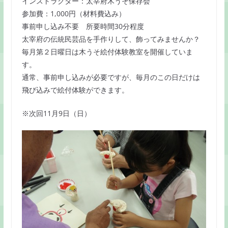
インストラクター：太宰府木うそ保存会
k
参加費：1,000円（材料費込み）
事前申し込み不要 所要時間30分程度
太宰府の伝統民芸品を手作りして、飾ってみませんか？
毎月第２日曜日は木うそ絵付体験教室を開催していま
す。
通常、事前申し込みが必要ですが、毎月のこの日だけは
飛び込みで絵付体験ができます。
※次回11月9日（日）