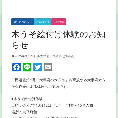
最近のお知らせ
最近の投稿
活動情報
木うそ絵付け体験のお知
らせ
2025年9月29日
太宰府市民遺産 (投稿者)
F
Li
T
E
a
n
w
m
市民遺産第1号「太宰府の木うそ」を育成する太宰府木う
c
e
itt
ai
そ保存会による体験のご案内です。
e
er
l
b
■木うそ絵付け体験
日時：令和7年10月12日（日） 11時～15時の間
o
場所：太宰府館
o