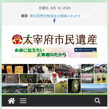
コ
月曜日, 8月 10, 2026
ン
最新:
通古賀歴史勉強会が開催されます
テ
2026 梅香苑夏まつり子どもみこし
開催報告
ン
梅香苑夏まつり子どもみこし開催のお
ツ
知らせ
へ
木うそ絵付け体験のお知らせ
2026 隈麿公夏祭り 開催報告
ス
キ
ッ
プ