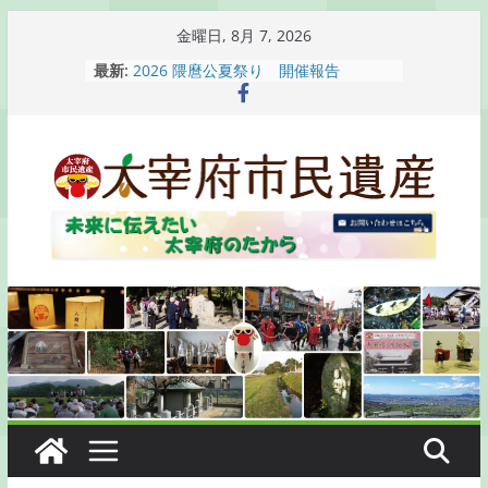
コ
金曜日, 8月 7, 2026
ン
最新:
2026 隈麿公夏祭り 開催報告
テ
通古賀歴史勉強会が開催されます
2026 梅香苑夏まつり子どもみこし
ン
開催報告
ツ
梅香苑夏まつり子どもみこし開催のお
へ
知らせ
木うそ絵付け体験のお知らせ
ス
キ
ッ
プ