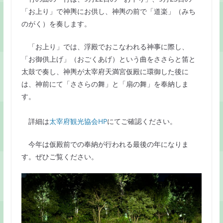
k
「お上り」で神輿にお供し、神輿の前で「道楽」（みち
のがく）を奏します。
「お上り」では、浮殿でおこなわれる神事に際し、
「お御供上げ」（おごくあげ）という曲をささらと笛と
太鼓で奏し、神輿が太宰府天満宮仮殿に環御した後に
は、神前にて「ささらの舞」と「扇の舞」を奉納しま
す。
詳細は
太宰府観光協会HP
にてご確認ください。
今年は仮殿前での奉納が行われる最後の年になりま
す。ぜひご覧ください。