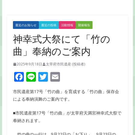
最近のお知らせ
最近の投稿
活動情報
開催報告
神幸式大祭にて「竹の
曲」奉納のご案内
2025年9月18日
太宰府市民遺産 (投稿者)
F
Li
T
E
a
n
w
m
市民遺産第17号「竹の曲」を育成する「竹の曲」保存会
c
e
itt
ai
による奉納演舞のご案内です。
e
er
l
b
■市民遺産第17号「竹の曲」が太宰府天満宮神幸式大祭で
奉納されます。
o
o
竹の曲の一行は、9月22日の「お下り」、9月23日の