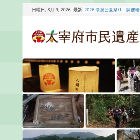
コ
最新:
2026 隈麿公夏祭り 開催
日曜日, 8月 9, 2026
ン
通古賀歴史勉強会が開催さ
2026 梅香苑夏まつり子
テ
開催報告
ン
梅香苑夏まつり子どもみこ
知らせ
ツ
木うそ絵付け体験のお知ら
へ
ス
キ
ッ
プ