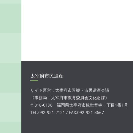
太宰府市民遺産
サイト運営：太宰府市景観・市民遺産会議
《事務局：
太宰府市教育委員会文化財課
》
〒818-0198 福岡県太宰府市観世音寺一丁目1番1号
TEL:092-921-2121 / FAX:092-921-3667