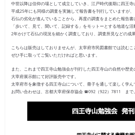
中世以降は信仰の場として成立していき、江戸時代後期に四王寺
平成25年にも同様の調査を実施して報告書を刊行していますが、
石仏の劣化が進んでいることから、再度の調査をまとめた報告書
「歩いて、見て、聞いて、記録する」をモットーとする地道な活
2年かけて石仏の現況を細かく調査しており、調査所見などの成
こちらは販売はしておりませんが、太宰府市民図書館では読むこ
ぜひ手に取ってご覧いただければと思います。
また、これまで四王寺山勉強会が刊行した四王寺山の自然や歴史
大宰府展示館にて好評販売中です。
太宰府市を象徴する四王寺山について、冊子を通して楽しく学ん
お問い合わせは、古都大宰府保存協会 ☎092（922）7811 まで