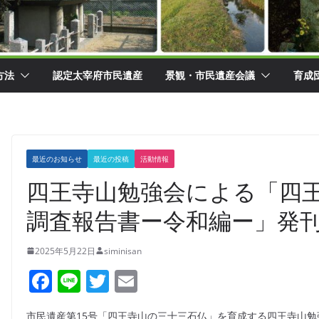
方法
認定太宰府市民遺産
景観・市民遺産会議
育成
最近のお知らせ
最近の投稿
活動情報
四王寺山勉強会による「四
調査報告書ー令和編ー」発
2025年5月22日
siminisan
F
Li
T
E
a
n
w
m
市民遺産第15号「四王寺山の三十三石仏」を育成する四王寺山