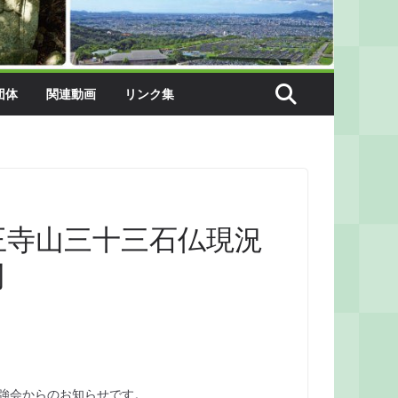
団体
関連動画
リンク集
王寺山三十三石仏現況
刊
勉強会からのお知らせです。