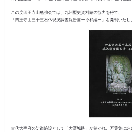
c
e
itt
ai
e
er
l
この度四王寺山勉強会では、九州歴史資料館の協力を得て、
b
「四王寺山三十三石仏現況調査報告書ー令和編ー」を発刊いたし
o
o
k
古代大宰府の防衛施設として「大野城跡」が築かれ、万葉集に詠