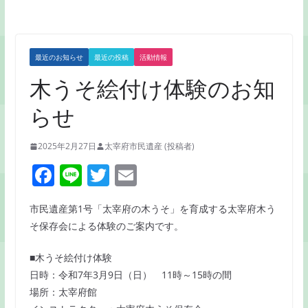
最近のお知らせ
最近の投稿
活動情報
木うそ絵付け体験のお知
らせ
2025年2月27日
太宰府市民遺産 (投稿者)
F
Li
T
E
a
n
w
m
市民遺産第1号「太宰府の木うそ」を育成する太宰府木う
c
e
itt
ai
そ保存会による体験のご案内です。
e
er
l
b
■木うそ絵付け体験
日時：令和7年3月9日（日） 11時～15時の間
o
場所：太宰府館
o