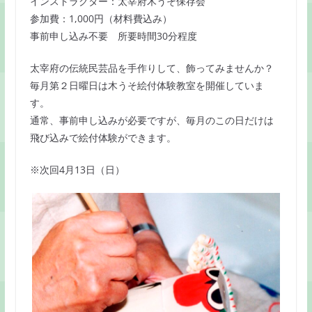
インストラクター：太宰府木うそ保存会
k
参加費：1,000円（材料費込み）
事前申し込み不要 所要時間30分程度
太宰府の伝統民芸品を手作りして、飾ってみませんか？
毎月第２日曜日は木うそ絵付体験教室を開催していま
す。
通常、事前申し込みが必要ですが、毎月のこの日だけは
飛び込みで絵付体験ができます。
※次回4月13日（日）