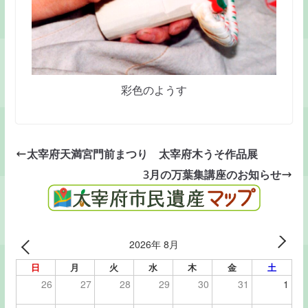
彩色のようす
太宰府天満宮門前まつり 太宰府木うそ作品展
3月の万葉集講座のお知らせ
2026年 8月
日
月
火
水
木
金
土
26
27
28
29
30
31
1