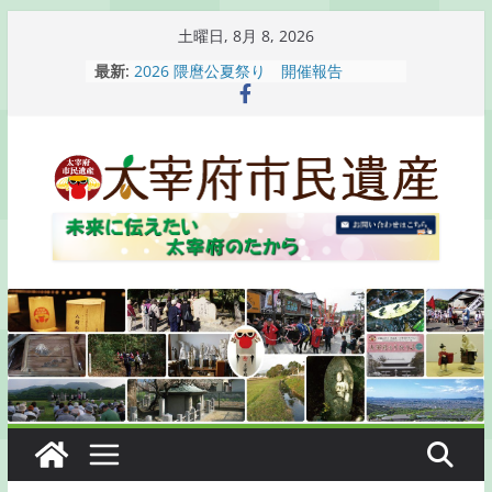
コ
土曜日, 8月 8, 2026
ン
最新:
2026 隈麿公夏祭り 開催報告
テ
通古賀歴史勉強会が開催されます
2026 梅香苑夏まつり子どもみこし
ン
開催報告
ツ
梅香苑夏まつり子どもみこし開催のお
へ
知らせ
木うそ絵付け体験のお知らせ
ス
キ
ッ
プ