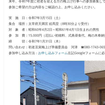
e
er
l
来年、令和7年度に初老を迎える方の梅上げ行事への参加募集し
b
参加ご希望の方は内容をご確認の上、お申し込みください。
o
実 施 日：令和7年3月15日（土）
o
集合 場所：太宰府天満宮 絵馬堂（8時30分より受付）
k
対 象 者：昭和60年4月2日～昭和61年4月1日生まれの男性
参 加 費：15,000円（厄払い初穂料、式典昼食代、梅の木奉
締 切：令和7年1月31日（木）
問い合わせ：初老丑寅梅上げ準備委員会 河津 ☎080-1743-065
参加申し込み方法：
お申し込みフォーム
左記Googleフォーム