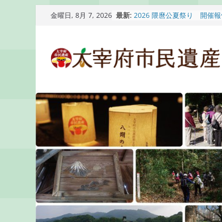
コ
最新:
2026 隈麿公夏祭り 開催
金曜日, 8月 7, 2026
ン
通古賀歴史勉強会が開催さ
2026 梅香苑夏まつり子
テ
開催報告
ン
梅香苑夏まつり子どもみこ
知らせ
ツ
木うそ絵付け体験のお知ら
へ
ス
キ
ッ
プ