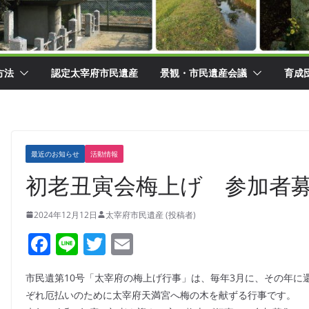
方法
認定太宰府市民遺産
景観・市民遺産会議
育成
最近のお知らせ
活動情報
初老丑寅会梅上げ 参加者
2024年12月12日
太宰府市民遺産 (投稿者)
F
Li
T
E
a
n
w
m
市民遺第10号「太宰府の梅上げ行事」は、毎年3月に、その年に還
c
e
itt
ai
ぞれ厄払いのために太宰府天満宮へ梅の木を献ずる行事です。