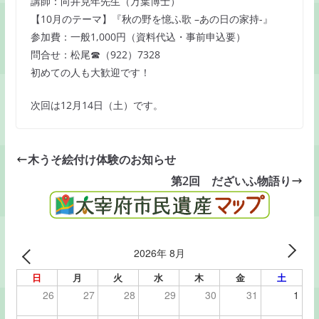
講師：向井克年先生（万葉博士）
k
【10月のテーマ】『秋の野を憶ふ歌 –あの日の家持-』
参加費：一般1,000円（資料代込・事前申込要）
問合せ：松尾☎（922）7328
初めての人も大歓迎です！
次回は12月14日（土）です。
木うそ絵付け体験のお知らせ
第2回 だざいふ物語り
2026年 8月
日
月
火
水
木
金
土
26
27
28
29
30
31
1