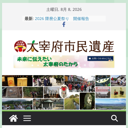
コ
土曜日, 8月 8, 2026
ン
最新:
2026 隈麿公夏祭り 開催報告
テ
通古賀歴史勉強会が開催されます
2026 梅香苑夏まつり子どもみこし
ン
開催報告
ツ
梅香苑夏まつり子どもみこし開催のお
へ
知らせ
木うそ絵付け体験のお知らせ
ス
キ
ッ
プ