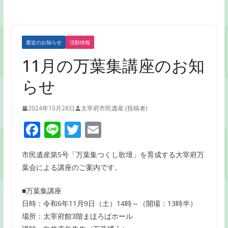
最近のお知らせ
活動情報
11月の万葉集講座のお知
らせ
2024年10月28日
太宰府市民遺産 (投稿者)
F
Li
T
E
a
n
w
m
市民遺産第5号「万葉集つくし歌壇」を育成する大宰府万
c
e
itt
ai
葉会による講座のご案内です。
e
er
l
b
■万葉集講座
日時：令和6年11月9日（土）14時～（開場：13時半）
o
場所：太宰府館3階まほろばホール
o