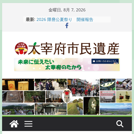
コ
金曜日, 8月 7, 2026
ン
最新:
2026 隈麿公夏祭り 開催報告
テ
通古賀歴史勉強会が開催されます
2026 梅香苑夏まつり子どもみこし
ン
開催報告
ツ
梅香苑夏まつり子どもみこし開催のお
へ
知らせ
木うそ絵付け体験のお知らせ
ス
キ
ッ
プ