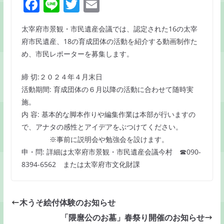
F
Li
T
E
a
n
w
m
太宰府市景観・市民遺産会議では、認定された16の太宰
c
e
itt
ai
府市民遺産、18の育成団体の活動を紹介する動画制作た
e
er
l
め、市民レポーターを募集します。
b
締 切:２０２４年４月末日
o
活動期間: 育成団体の６月以降の活動に合わせて随時実
o
施。
k
内 容: 基本的な脚本作りや編集作業は本部が行いますの
で、アナタの感性とアイデアをぶつけてください。
※事前に説明会や勉強会を設けます。
申・問: 詳細は太宰府市景観・市民遺産会議今村 ☎090-
8394-6562 または太宰府市文化財課
木うそ絵付体験のお知らせ
「隈麿公のお墓」春祭り開催のお知らせ