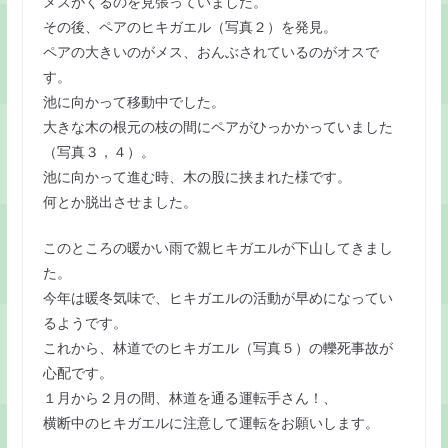
メスがくるのを見張っていました。
k
その後、ペアのヒキガエル（写真２）を発見。
ペアの大きいのがメス、おんぶされているのがオスで
す。
池に向かって移動中でした。
大きな木の根元の枝の間にペアがひっかかっていました
（写真３，４）。
池に向かって進む時、木の股に挟まれた様です。
何とか脱出させました。
このところの暖かい雨で親ヒキガエルが下山してきまし
た。
今年は暖冬気味で、ヒキガエルの活動が早めになってい
るようです。
これから、林道でのヒキガエル（写真５）の轢死事故が
心配です。
１月から２月の間、林道を通る運転手さん！、
横断中のヒキガエルに注意して運転をお願いします。