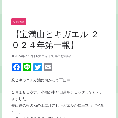
活動情報
【宝満山ヒキガエル ２
０２４年第一報】
2024年2月2日
太宰府市民遺産 (投稿者)
F
Li
T
E
a
n
w
m
親ヒキガエルが池に向かって下山中
c
e
itt
ai
e
er
l
１月１８日夕方、小雨の中登山道をチェックしてたら、
b
居ました。
登山道の横の石の上にオスヒキガエルが仁王立ち（写真
o
１）。
o