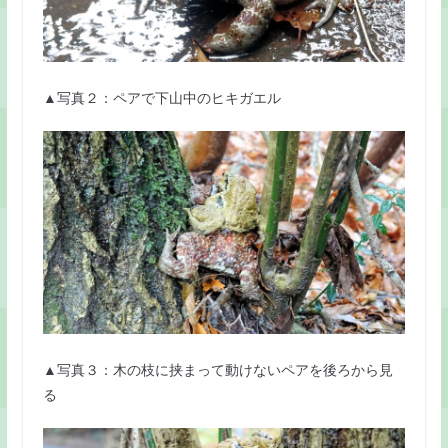
▲写真２：ペアで下山中のヒキガエル
▲写真３：木の枝に挟まって動けないペアを後ろから見
る