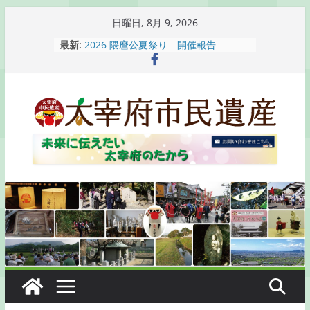
コ
日曜日, 8月 9, 2026
ン
最新:
2026 隈麿公夏祭り 開催報告
テ
通古賀歴史勉強会が開催されます
2026 梅香苑夏まつり子どもみこし
ン
開催報告
ツ
梅香苑夏まつり子どもみこし開催のお
へ
知らせ
木うそ絵付け体験のお知らせ
ス
キ
ッ
プ