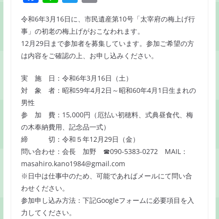
a
n
w
m
令和6年3月16日に、市民遺産第10号「太宰府の梅上げ行
c
e
itt
ai
事」の初老の梅上げがおこなわれます。
e
er
l
12月29日まで参加者を募集しています。参加ご希望の方
b
は内容をご確認の上、お申し込みください。
o
実 施 日：令和6年3月16日（土）
o
対 象 者：昭和59年4月2日～昭和60年4月1日生まれの
k
男性
参 加 費：15,000円（厄払い初穂料、式典昼食代、梅
の木奉納費用、記念品一式）
締 切：令和５年12月29日（金）
問い合わせ：会長 加野 ☎090-5383-0272 MAIL：
masahiro.kano1984@gmail.com
※日中は仕事中のため、可能であればメールにて問い合
わせください。
参加申し込み方法：下記Googleフォームに必要項目を入
力してください。