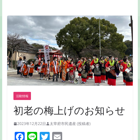
活動情報
初老の梅上げのお知らせ
2023年12月22日
太宰府市民遺産 (投稿者)
F
Li
T
E