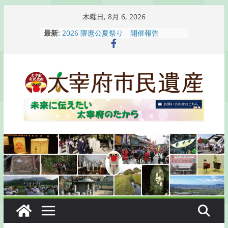
コ
木曜日, 8月 6, 2026
ン
最新:
2026 隈麿公夏祭り 開催報告
テ
通古賀歴史勉強会が開催されます
2026 梅香苑夏まつり子どもみこし
ン
開催報告
ツ
梅香苑夏まつり子どもみこし開催のお
へ
知らせ
木うそ絵付け体験のお知らせ
ス
キ
ッ
プ