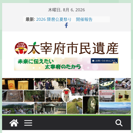
コ
木曜日, 8月 6, 2026
ン
最新:
2026 隈麿公夏祭り 開催報告
テ
通古賀歴史勉強会が開催されます
2026 梅香苑夏まつり子どもみこし
ン
開催報告
ツ
梅香苑夏まつり子どもみこし開催のお
へ
知らせ
木うそ絵付け体験のお知らせ
ス
キ
ッ
プ