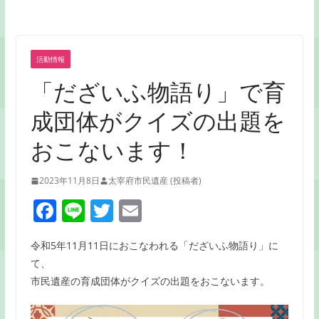
活動情報
「だざいふ物語り」で育
成団体がクイズの出題を
おこないます！
2023年11月8日
太宰府市民遺産 (投稿者)
F
Li
T
E
a
n
w
m
令和5年11月11日におこなわれる「だざいふ物語り」に
c
e
itt
ai
て、
e
er
l
市民遺産の育成団体がクイズの出題をおこないます。
b