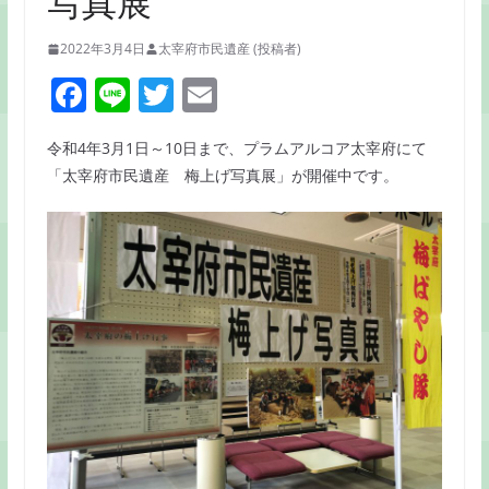
写真展
2022年3月4日
太宰府市民遺産 (投稿者)
F
Li
T
E
a
n
w
m
令和4年3月1日～10日まで、プラムアルコア太宰府にて
c
e
itt
ai
「太宰府市民遺産 梅上げ写真展」が開催中です。
e
er
l
b
o
o
k