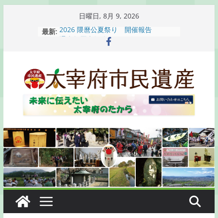
コ
日曜日, 8月 9, 2026
ン
最新:
2026 隈麿公夏祭り 開催報告
テ
通古賀歴史勉強会が開催されます
2026 梅香苑夏まつり子どもみこし
ン
開催報告
ツ
梅香苑夏まつり子どもみこし開催のお
へ
知らせ
木うそ絵付け体験のお知らせ
ス
キ
ッ
プ