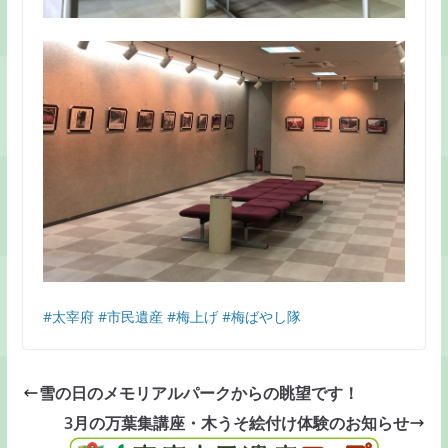
#太宰府
#市民遺産
#梅上げ
#梅ばやし隊
雪の日のメモリアルパークからの眺望です！
3月の万葉集講座・木うそ絵付け体験のお知らせ