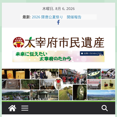
コ
木曜日, 8月 6, 2026
ン
最新:
2026 隈麿公夏祭り 開催報告
テ
通古賀歴史勉強会が開催されます
2026 梅香苑夏まつり子どもみこし
ン
開催報告
ツ
梅香苑夏まつり子どもみこし開催のお
へ
知らせ
木うそ絵付け体験のお知らせ
ス
キ
ッ
プ