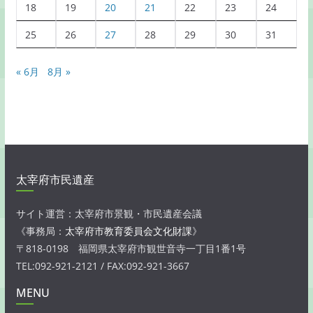
18
19
20
21
22
23
24
25
26
27
28
29
30
31
« 6月
8月 »
太宰府市民遺産
サイト運営：太宰府市景観・市民遺産会議
《事務局：
太宰府市教育委員会文化財課
》
〒818-0198 福岡県太宰府市観世音寺一丁目1番1号
TEL:092-921-2121 / FAX:092-921-3667
MENU