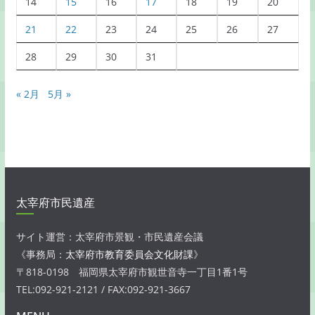
14
15
16
17
18
19
20
21
22
23
24
25
26
27
28
29
30
31
« 2月
5月 »
太宰府市民遺産
サイト運営：太宰府市景観・市民遺産会議
《事務局：
太宰府市教育委員会文化財課
》
〒818-0198 福岡県太宰府市観世音寺一丁目1番1号
TEL:092-921-2121 / FAX:092-921-3667