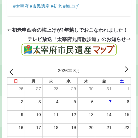
#太宰府
#市民遺産
#初老
#梅上げ
初老申酉会の梅上げが1年越しでおこなわれました！
テレビ放送「太宰府九博散歩道」のお知らせ
2026年 8月
日
月
火
水
木
金
土
26
27
28
29
30
31
1
2
3
4
5
6
7
8
9
10
11
12
13
14
15
16
17
18
19
20
21
22