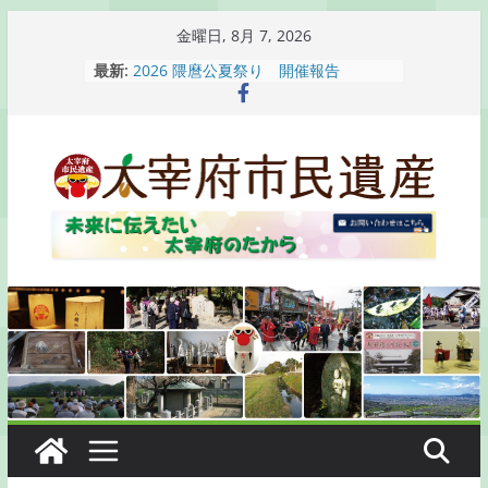
コ
金曜日, 8月 7, 2026
ン
最新:
2026 隈麿公夏祭り 開催報告
テ
通古賀歴史勉強会が開催されます
2026 梅香苑夏まつり子どもみこし
ン
開催報告
ツ
梅香苑夏まつり子どもみこし開催のお
へ
知らせ
木うそ絵付け体験のお知らせ
ス
キ
ッ
プ