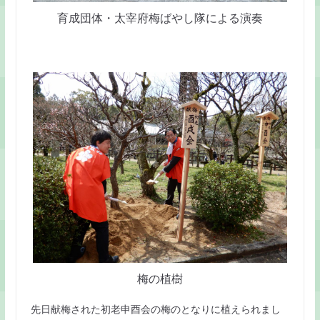
育成団体・太宰府梅ばやし隊による演奏
梅の植樹
先日献梅された初老申酉会の梅のとなりに植えられまし