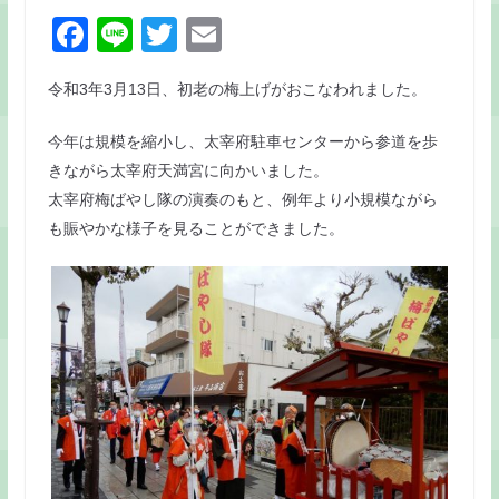
F
Li
T
E
a
n
w
m
令和3年3月13日、初老の梅上げがおこなわれました。
c
e
itt
ai
e
er
l
今年は規模を縮小し、太宰府駐車センターから参道を歩
b
きながら太宰府天満宮に向かいました。
o
太宰府梅ばやし隊の演奏のもと、例年より小規模ながら
も賑やかな様子を見ることができました。
o
k