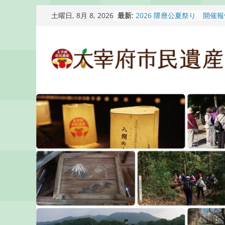
コ
最新:
2026 隈麿公夏祭り 開催
土曜日, 8月 8, 2026
ン
通古賀歴史勉強会が開催さ
2026 梅香苑夏まつり子
テ
開催報告
ン
梅香苑夏まつり子どもみこ
知らせ
ツ
木うそ絵付け体験のお知ら
へ
ス
キ
ッ
プ