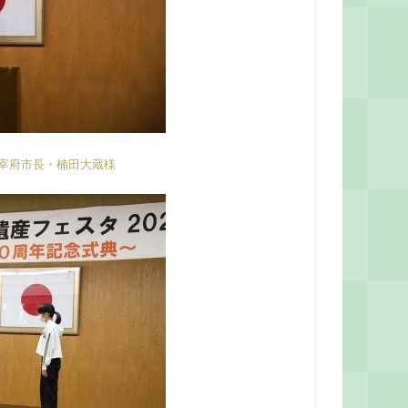
宰府市長・楠田大蔵様