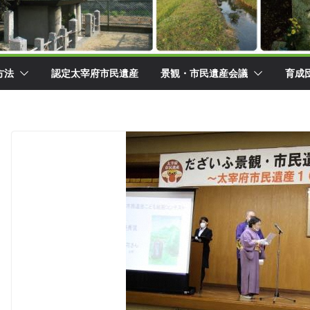
方法
認定太宰府市民遺産
景観・市民遺産会議
育成