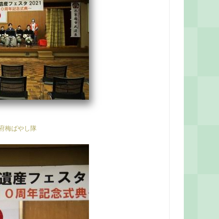
府梅ばやし隊