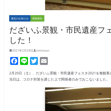
最近のお知らせ
開催報告
だざいふ景観・市民遺産フェ
した！
2021年2月24日
siminisan
F
Li
T
E
a
n
w
m
2月20日（土）、だざいふ景観・市民遺産フェスタ2021を無観
c
e
itt
ai
当日は、コロナ対策を講じた上で関係者のみでおこないました。
e
er
l
b
o
o