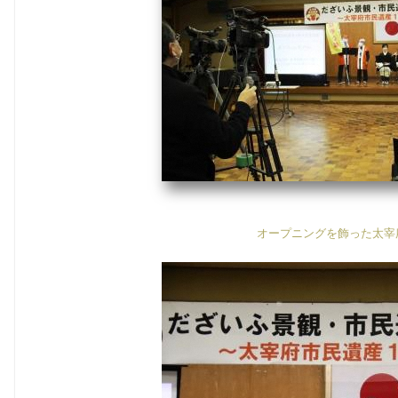
k
オープニングを飾った太宰