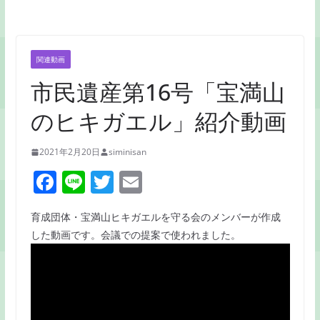
関連動画
市民遺産第16号「宝満山
のヒキガエル」紹介動画
2021年2月20日
siminisan
F
Li
T
E
a
n
w
m
育成団体・宝満山ヒキガエルを守る会のメンバーが作成
c
e
itt
ai
した動画です。会議での提案で使われました。
e
er
l
b
o
o