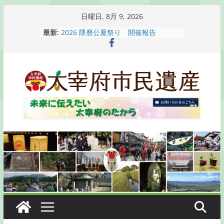
コ
日曜日, 8月 9, 2026
ン
最新:
2026 隈麿公夏祭り 開催報告
テ
通古賀歴史勉強会が開催されます
2026 梅香苑夏まつり子どもみこし
ン
開催報告
ツ
梅香苑夏まつり子どもみこし開催のお
へ
知らせ
木うそ絵付け体験のお知らせ
ス
キ
ッ
プ