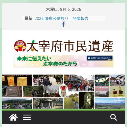
コ
木曜日, 8月 6, 2026
ン
最新:
2026 隈麿公夏祭り 開催報告
テ
通古賀歴史勉強会が開催されます
2026 梅香苑夏まつり子どもみこし
ン
開催報告
ツ
梅香苑夏まつり子どもみこし開催のお
へ
知らせ
木うそ絵付け体験のお知らせ
ス
キ
ッ
プ