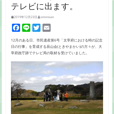
テレビに出ます。
2019年12月23日
siminisan
F
Li
T
E
a
n
w
m
12月のある日、市民遺産第6号「太宰府における時の記念
c
e
itt
ai
日の行事」を育成する辰山会(ときやまかい)の方々が、大
e
er
l
宰府政庁跡でテレビ局の取材を受けていました。
b
o
o
k