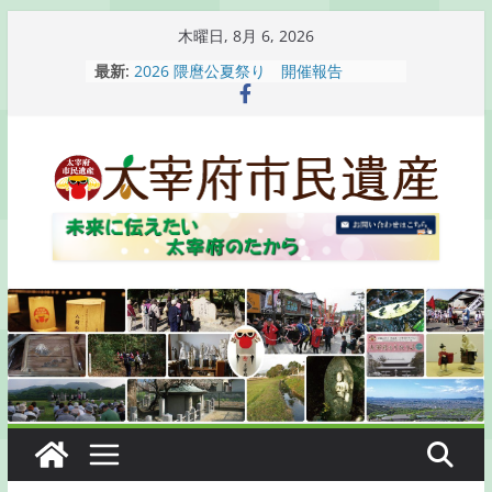
コ
木曜日, 8月 6, 2026
ン
最新:
2026 隈麿公夏祭り 開催報告
テ
通古賀歴史勉強会が開催されます
2026 梅香苑夏まつり子どもみこし
ン
開催報告
ツ
梅香苑夏まつり子どもみこし開催のお
へ
知らせ
木うそ絵付け体験のお知らせ
ス
キ
ッ
プ