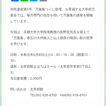
a
n
w
m
市民遺産第5号「万葉集つくし歌壇」を育成する大宰府万
c
e
itt
ai
葉会では、毎月専門の先生を招いて万葉集の講座を開催
e
er
l
しています。
b
今回は、京都大学大学院准教授の佐野宏先生を迎えて
o
『万葉集』巻五の大伴旅人と山上憶良の情深い歌の世界
o
を学びます。
k
日時：令和元年6月8日(土)14：00～16：00（開場13：
30）
場所：太宰府館まほろばホール（太宰府市宰府3丁目2-
3）
当日参加費：2,000円
問い合わせ：太宰府館
TEL092-928-8700 FAX092-918-8701