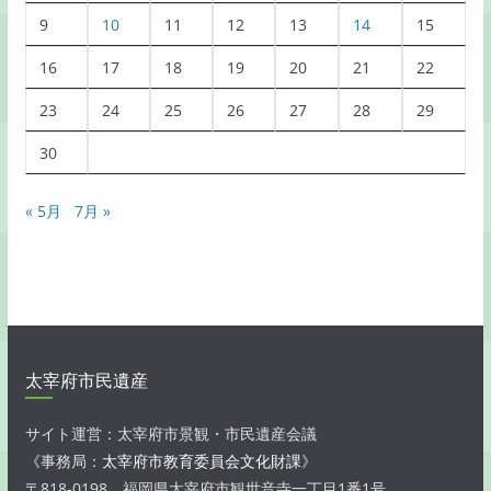
9
10
11
12
13
14
15
16
17
18
19
20
21
22
23
24
25
26
27
28
29
30
« 5月
7月 »
太宰府市民遺産
サイト運営：太宰府市景観・市民遺産会議
《事務局：
太宰府市教育委員会文化財課
》
〒818-0198 福岡県太宰府市観世音寺一丁目1番1号