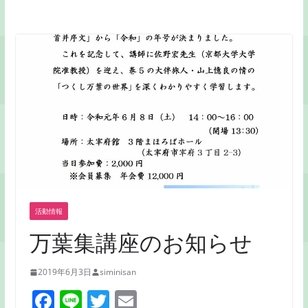
活動情報
万葉集講座のお知らせ
2019年6月3日
siminisan
F
Li
T
E