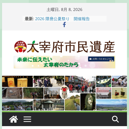
コ
土曜日, 8月 8, 2026
ン
最新:
2026 隈麿公夏祭り 開催報告
テ
通古賀歴史勉強会が開催されます
2026 梅香苑夏まつり子どもみこし
ン
開催報告
ツ
梅香苑夏まつり子どもみこし開催のお
へ
知らせ
木うそ絵付け体験のお知らせ
ス
キ
ッ
プ