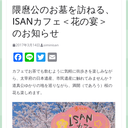
隈麿公のお墓を訪ねる、
ISANカフェ＜花の宴＞
のお知らせ
2017年3月14日
siminisan
F
Li
T
E
a
n
w
m
カフェでお茶でも飲むように気軽に街歩きを楽しみなが
c
e
itt
ai
ら、太宰府の日本遺産、市民遺産に触れてみませんか？
e
er
l
道真公ゆかりの地を巡りながら、満開（であろう）桜の
b
花も楽しめます。
o
o
k