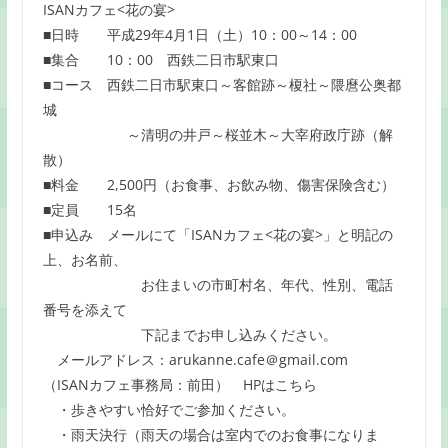
ISANカフェ<花の宴>
■日時 平成29年4月1日（土）10：00～14：00
■集合 10：00 西鉄二日市駅東口
■コース 西鉄二日市駅東口～客館跡～榎社～隈麿公奥都
城
～清明の井戸～桜並木～大宰府政庁跡（解
散）
■料金 2,500円（お食事、お飲み物、傷害保険含む）
■定員 15名
■申込み メールにて「ISANカフェ<花の宴>」と明記の
上、お名前、
お住まいの市町村名、年代、性別、電話
番号を添えて
下記までお申し込みください。
メールアドレス：arukanne.cafe＠gmail.com
（ISANカフェ事務局：前田） HPはこちら
・歩きやすい恰好でご参加ください。
・雨天決行（雨天の場合は室内でのお食事になりま