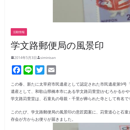
活動情報
学文路郵便局の風景印
2014年5月3日
siminisan
F
Li
T
E
a
n
w
m
この春、新たに太宰府市民遺産として認定された市民遺産第9号
c
e
itt
ai
遺産として、和歌山県橋本市にある学文路苅萱堂(かむろかるかや
e
er
l
学文路苅萱堂は、石童丸の母親・千里が葬られた寺として有名で
b
このたび、学文路郵便局の風景印の意匠図案に、苅萱道心と石童
o
存会が方からお便りが届きました。
o