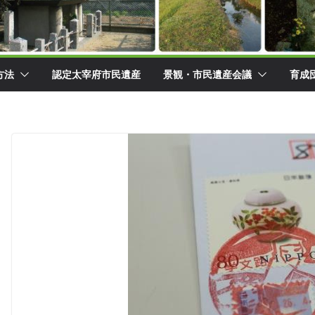
方法
認定太宰府市民遺産
景観・市民遺産会議
育成