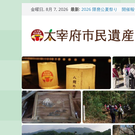
コ
最新:
2026 隈麿公夏祭り 開催
金曜日, 8月 7, 2026
ン
通古賀歴史勉強会が開催さ
2026 梅香苑夏まつり子
テ
開催報告
ン
梅香苑夏まつり子どもみこ
知らせ
ツ
木うそ絵付け体験のお知ら
へ
ス
キ
ッ
プ