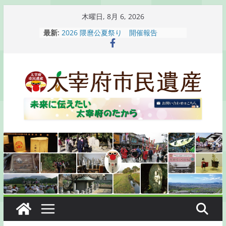
コ
木曜日, 8月 6, 2026
ン
最新:
2026 隈麿公夏祭り 開催報告
テ
通古賀歴史勉強会が開催されます
2026 梅香苑夏まつり子どもみこし
ン
開催報告
ツ
梅香苑夏まつり子どもみこし開催のお
へ
知らせ
木うそ絵付け体験のお知らせ
ス
キ
ッ
プ