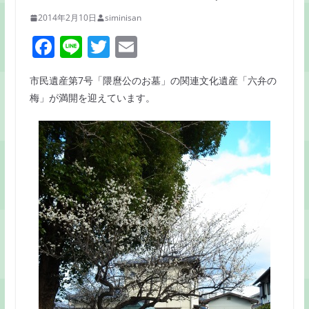
2014年2月10日
siminisan
F
Li
T
E
a
n
w
m
市民遺産第7号「隈麿公のお墓」の関連文化遺産「六弁の
c
e
itt
ai
梅」が満開を迎えています。
e
er
l
b
o
o
k