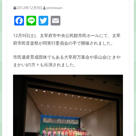
2012年12月9日
siminisan
F
Li
T
E
a
n
w
m
12月9日(土)、太宰府市中央公民館市民ホールにて、太宰
c
e
itt
ai
府市民音楽祭が同実行委員会の手で開催されました。
e
er
l
b
市民遺産育成団体でもある大宰府万葉会や辰山会(ときや
まかい)の方々も出演されました。
o
o
k