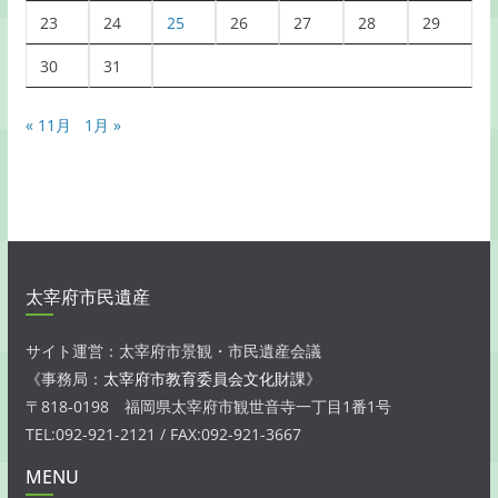
23
24
25
26
27
28
29
30
31
« 11月
1月 »
太宰府市民遺産
サイト運営：太宰府市景観・市民遺産会議
《事務局：
太宰府市教育委員会文化財課
》
〒818-0198 福岡県太宰府市観世音寺一丁目1番1号
TEL:092-921-2121 / FAX:092-921-3667
MENU