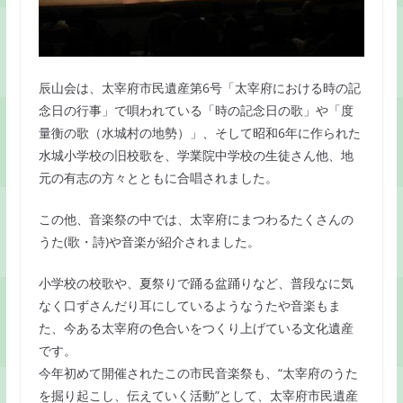
辰山会は、太宰府市民遺産第6号「太宰府における時の記
念日の行事」で唄われている「時の記念日の歌」や「度
量衡の歌（水城村の地勢）」、そして昭和6年に作られた
水城小学校の旧校歌を、学業院中学校の生徒さん他、地
元の有志の方々とともに合唱されました。
この他、音楽祭の中では、太宰府にまつわるたくさんの
うた(歌・詩)や音楽が紹介されました。
小学校の校歌や、夏祭りで踊る盆踊りなど、普段なに気
なく口ずさんだり耳にしているようなうたや音楽もま
た、今ある太宰府の色合いをつくり上げている文化遺産
です。
今年初めて開催されたこの市民音楽祭も、“太宰府のうた
を掘り起こし、伝えていく活動”として、太宰府市民遺産