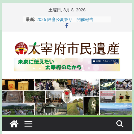
コ
土曜日, 8月 8, 2026
ン
最新:
2026 隈麿公夏祭り 開催報告
テ
通古賀歴史勉強会が開催されます
2026 梅香苑夏まつり子どもみこし
ン
開催報告
ツ
梅香苑夏まつり子どもみこし開催のお
へ
知らせ
木うそ絵付け体験のお知らせ
ス
キ
ッ
プ