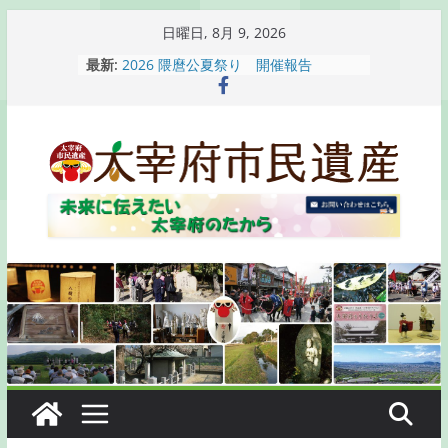
コ
日曜日, 8月 9, 2026
ン
最新:
2026 隈麿公夏祭り 開催報告
テ
通古賀歴史勉強会が開催されます
2026 梅香苑夏まつり子どもみこし
ン
開催報告
ツ
梅香苑夏まつり子どもみこし開催のお
へ
知らせ
木うそ絵付け体験のお知らせ
ス
キ
ッ
プ