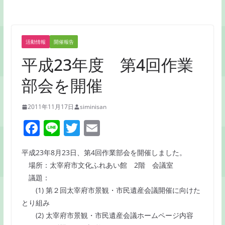
活動情報
開催報告
平成23年度 第4回作業
部会を開催
2011年11月17日
siminisan
F
Li
T
E
a
n
w
m
平成23年8月23日、第4回作業部会を開催しました。
c
e
itt
ai
場所：太宰府市文化ふれあい館 2階 会議室
e
er
l
議題：
b
(1) 第２回太宰府市景観・市民遺産会議開催に向けた
o
とり組み
(2) 太宰府市景観・市民遺産会議ホームページ内容
o