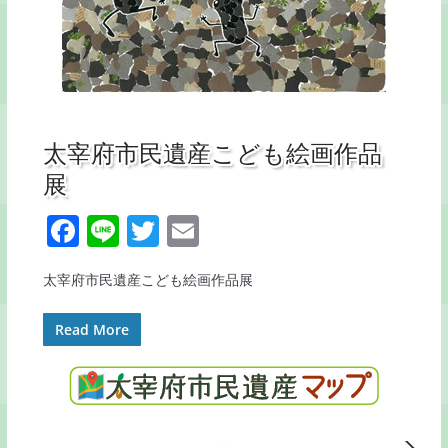
太宰府市民遺産こども絵画作品
展
F
Li
T
E
a
n
w
m
太宰府市民遺産こども絵画作品展
c
e
itt
ai
e
er
l
Read More
b
o
o