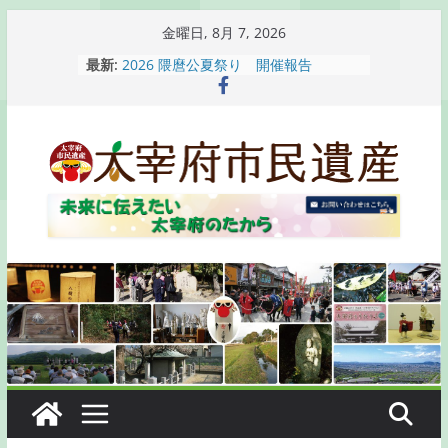
コ
金曜日, 8月 7, 2026
ン
最新:
2026 隈麿公夏祭り 開催報告
テ
通古賀歴史勉強会が開催されます
2026 梅香苑夏まつり子どもみこし
ン
開催報告
ツ
梅香苑夏まつり子どもみこし開催のお
へ
知らせ
木うそ絵付け体験のお知らせ
ス
キ
ッ
プ