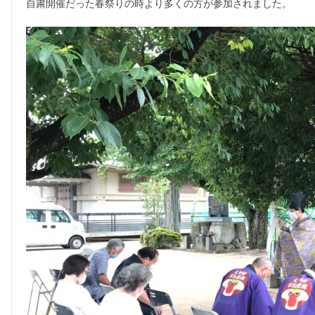
e
er
l
自粛開催だった春祭りの時より多くの方が参加されました。
b
o
o
k