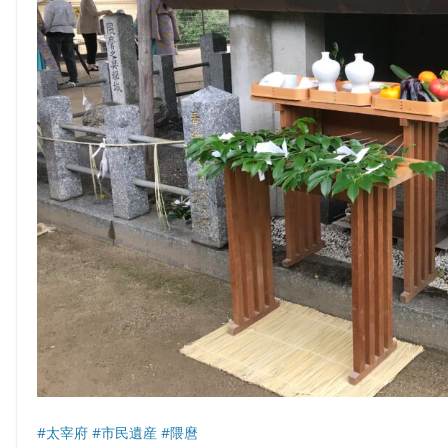
#太宰府
#市民遺産
#隈麿