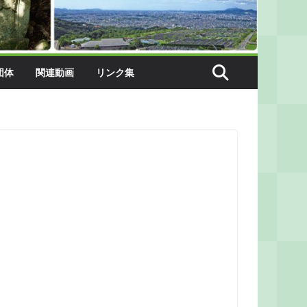
団体
関連動画
リンク集
。