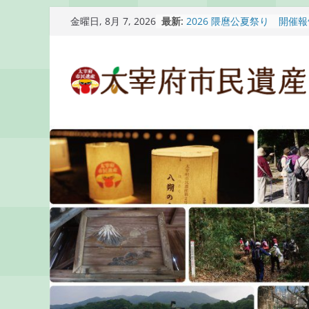
コ
最新:
2026 隈麿公夏祭り 開催
金曜日, 8月 7, 2026
ン
通古賀歴史勉強会が開催さ
2026 梅香苑夏まつり子
テ
開催報告
ン
梅香苑夏まつり子どもみこ
知らせ
ツ
木うそ絵付け体験のお知ら
へ
ス
キ
ッ
プ