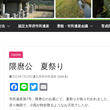
方法
認定太宰府市民遺産
景観・市民遺産会議
育成
活動情報
隈麿公 夏祭り
2022年7月28日
太宰府市民遺産 (投稿者)
F
Li
T
E
a
n
w
m
市民遺産第7号、隈麿公のお墓にて、夏祭りが執り行われました
c
e
itt
ai
戻り梅雨で、小雨が時折降るようなお天気でしたが、